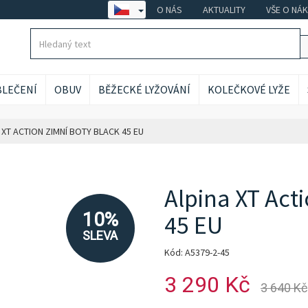
O NÁS
AKTUALITY
VŠE O NÁ
LEČENÍ
OBUV
BĚŽECKÉ LYŽOVÁNÍ
KOLEČKOVÉ LYŽE
 XT ACTION ZIMNÍ BOTY BLACK 45 EU
Alpina XT Act
10%
45 EU
SLEVA
Kód: A5379-2-45
3 290 Kč
3 640 Kč