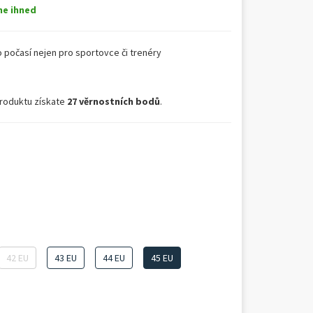
me ihned
 počasí nejen pro sportovce či trenéry
roduktu získate
27 věrnostních bodů
.
42 EU
43 EU
44 EU
45 EU