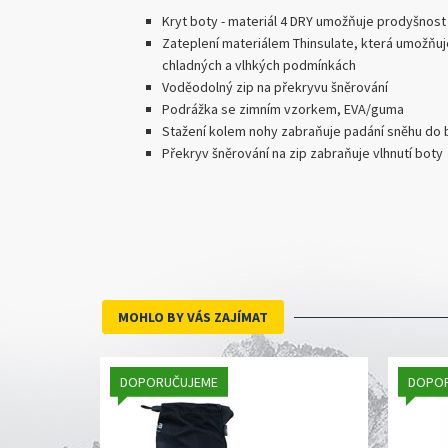
Kryt boty - materiál 4 DRY umožňuje prodyšnost
Zateplení materiálem Thinsulate, která umožňuj
chladných a vlhkých podmínkách
Voděodolný zip na překryvu šněrování
Podrážka se zimním vzorkem, EVA/guma
Stažení kolem nohy zabraňuje padání sněhu do 
Překryv šněrování na zip zabraňuje vlhnutí boty
MOHLO BY VÁS ZAJÍMAT
DOPORUČUJEME
DOPO