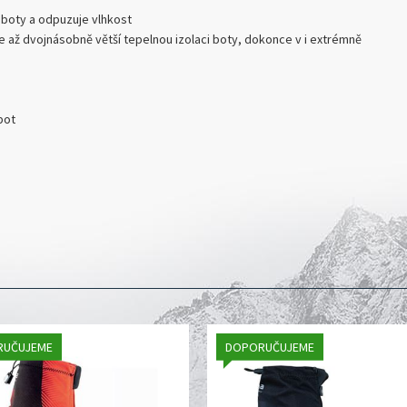
 boty a odpuzuje vlhkost
e až dvojnásobně větší tepelnou izolaci boty, dokonce v i extrémně
bot
RUČUJEME
DOPORUČUJEME