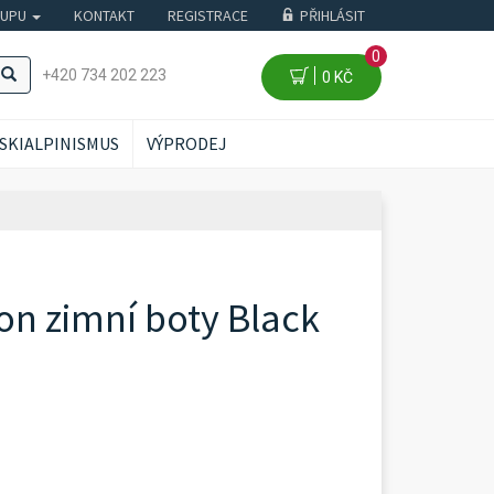
KUPU
KONTAKT
REGISTRACE
PŘIHLÁSIT
0
+420 734 202 223
0 KČ
SKIALPINISMUS
VÝPRODEJ
ion zimní boty Black