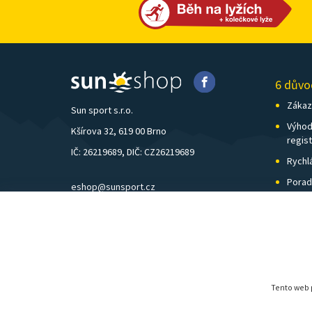
6 důvo
Zákazn
Sun sport s.r.o.
Výhod
Kšírova 32, 619 00 Brno
regis
IČ: 26219689, DIČ: CZ26219689
Rychl
Porad
eshop@sunsport.cz
Zázem
mobil: +420 734 202 223
Pošto
pevná linka: +420 541 248 595
Tento web p