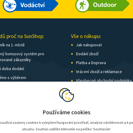
dů proč na SunShop:
Vše o nákupu:
ík na 1. místě
Jak nakupovat
ný bonusový systém pro
Dodání zboží
trované zákazníky
Platba a Doprava
á doba dodání
Vrácení zboží a reklamace
íme s výběrem
Všeobecné obchodní podmínky
í kamenných prodejen
Nastavení soukromí
vné nad 1 500 Kč zdarma
Používáme cookies
oužívá soubory cookies k vylepšení fungování prostředí, analýze návštěvnosti a k p
obsahu. Souhlas udělíte kliknutím na políčko 'Souhlasím'.