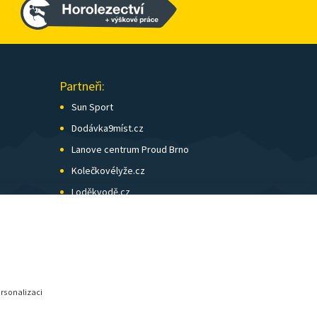
Partneři:
Sun Sport
Dodávka9míst.cz
Lanove centrum Proud Brno
Kolečkovélyže.cz
Loděkvodě.cz
SK Skol Brno
Biatlon Brno
Wild Runners
ersonalizaci