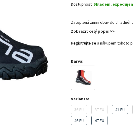
Dostupnost:
Skladem, expeduje
Zateplená zimní obuv do chladného
Zobrazit celý popis >>
Registrujte se
a nákupem tohoto p
Barva:
Varianta:
36 EU
37 EU
41 EU
46 EU
47 EU