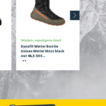
next
Skladem, expedujeme ihned
Do 10 dnů
Dynafit Winter Bootie
Dynafit W
Unisex Winter Moss black
Unisex Wi
out 46,5-50 E...
out 41-43