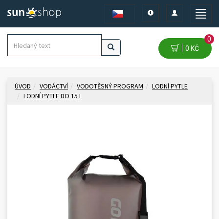
Toggle
Toggle
Toggle
navigation
navigation
naviga
0
0 KČ
ÚVOD
VODÁCTVÍ
VODOTĚSNÝ PROGRAM
LODNÍ PYTLE
LODNÍ PYTLE DO 15 L