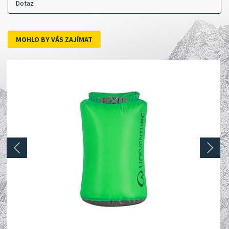
Dotaz
MOHLO BY VÁS ZAJÍMAT
prev
next