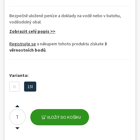
Bezpečně uložené peníze a doklady na vodě nebo v batohu,
voděodolný obal.
Zobrazit celý popis >>
Registrujte se
a nákupem tohoto produktu získate
3
věrnostních bodů
.
Varianta:
8l
15l
VLOŽIT DO KOŠÍKU