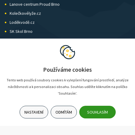
Lanove centrum Proud Brno
Kolečkovélyže.cz
Loděkvodě.cz
SK Skol Brno
Biatlon Brno
Wild Runners
Používáme cookies
Tento web používá soubory cookies k vylepšení fungování prostředí, analýze
návštěvnosti a k personalizaci obsahu. Souhlas udělíte kliknutím na políčko
'Souhlasím'.
NASTAVENÍ
ODMÍTÁM
SOUHLASÍM
© SunShop | www.sunshop.cz