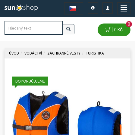
Toggle
Toggle
Toggle
navigation
navigation
naviga
0
0 KČ
ÚVOD
VODÁCTVÍ
ZÁCHRANNÉ VESTY
TURISTIKA
DOPORUČUJEME