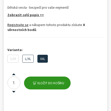
Dětská vesta - bezpečí pro vaše nejmenší
Zobrazit celý popis >>
Registrujte se
a nákupem tohoto produktu získate
8
věrnostních bodů
.
Varianta:
S/M
L/XL
XXL
VLOŽIT DO KOŠÍKU