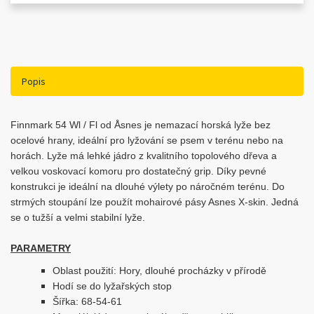
Popis
Finnmark 54 Wl / Fl od Åsnes je nemazací horská lyže bez
ocelové hrany, ideální pro lyžování se psem v terénu nebo na
horách. Lyže má
lehké jádro z kvalitního topolového dřeva a
velkou voskovací komoru pro dostatečný grip.
D
íky pevné
konstrukci je ideální na dlouhé výlety po náročném terénu.
Do
strmých stoupání lze použít mohairové pásy Asnes X-skin. Jedná
se o tužší a velmi stabilní lyže.
PARAMETRY
Oblast použití: Hory, dlouhé procházky v přírodě
Hodí se do lyžařských stop
Šířka: 68-54-61