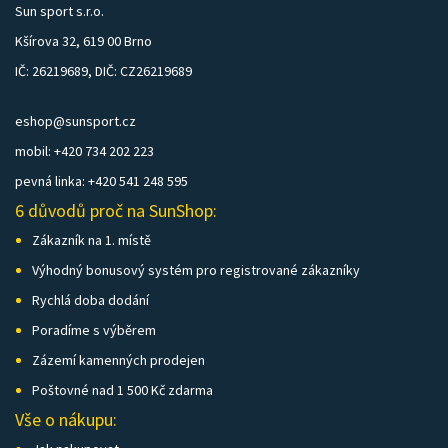
Sun sport s.r.o.
Kšírova 32, 619 00 Brno
IČ: 26219689, DIČ: CZ26219689
eshop@sunsport.cz
mobil: +420 734 202 223
pevná linka: +420 541 248 595
6 důvodů proč na SunShop:
Zákazník na 1. místě
Výhodný bonusový systém pro registrované zákazníky
Rychlá doba dodání
Poradíme s výběrem
Zázemí kamenných prodejen
Poštovné nad 1 500 Kč zdarma
Vše o nákupu: