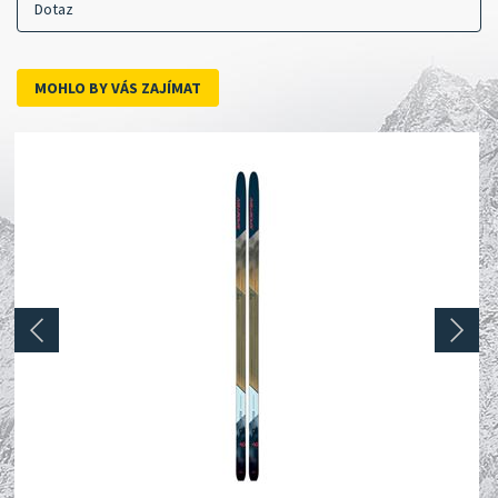
Dotaz
MOHLO BY VÁS ZAJÍMAT
prev
next