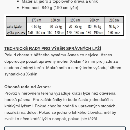
Materiál: jádro z topolového dřeva a uhlík
Hmotnost: 840 g (190 cm lyže)
TECHNICKÉ RADY PRO VÝBĚR SPRÁVNÝCH LYŽÍ
Pokud chcete z běžného systému Åsnes co nejvíce, Åsnes
doporučuje použít upravený mohér X-skin 45 mm pro jízdu za
studena / mírný terén. Mokré sníh a strmý terén vyžadují 45mm
syntetickou X-skin.
Obecná rada od Åsnes:
Provoz v nerovném terénu vyžaduje kratší lyže než otevřená
horská pásma. Pro začátečníky to bude často jednodušší s
krátkými lyžemi. Pokud chodíte hodně v upravených stopách,
nezáleží na délce. Pokud se jedná o lehkého člověka, měl by
zvolit i o něco kratší lyži a naopak, pokud jste těžší.