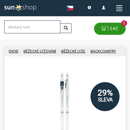
Toggle
Toggle
Toggle
navigation
navigation
naviga
0
0 KČ
ÚVOD
BĚŽECKÉ LYŽOVÁNÍ
BĚŽECKÉ LYŽE
BACKCOUNTRY
29%
SLEVA