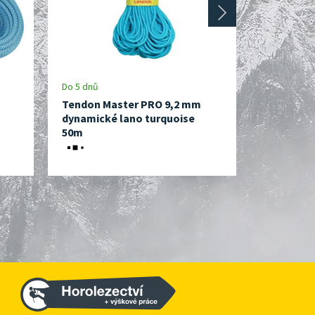
next
Do 5 dnů
Skladem, e
Tendon Master PRO 9,2 mm
Beal Kar
dynamické lano turquoise
dynamické
50m