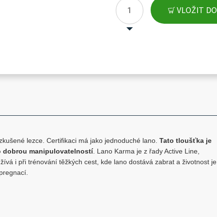
VLOŽIT DO
zkušené lezce. Certifikaci má jako jednoduché lano.
Tato tloušťka je
 dobrou manipulovatelností
. Lano Karma je z řady Active Line,
ívá i při trénování těžkých cest, kde lano dostává zabrat a životnost je
pregnací.