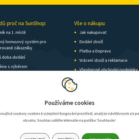
dů proč na SunShop:
Vše o nákupu:
ík na 1. místě
Jak nakupovat
ný bonusový systém pro
Dodání zboží
trované zákazníky
Platba a Doprava
á doba dodání
Vrácení zboží a reklamace
íme s výběrem
Všeobecné obchodní podmínky
í kamenných prodejen
Nastavení soukromí
vné nad 1 500 Kč zdarma
Používáme cookies
oužívá soubory cookies k vylepšení fungování prostředí, analýze návštěvnosti a k p
obsahu. Souhlas udělíte kliknutím na políčko 'Souhlasím'.