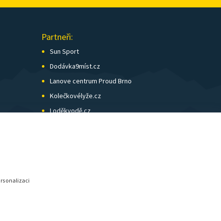
Partneři:
Sun Sport
Dodávka9míst.cz
Lanove centrum Proud Brno
Kolečkovélyže.cz
Loděkvodě.cz
SK Skol Brno
Biatlon Brno
Wild Runners
ersonalizaci