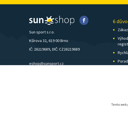
6 důvo
Zákazn
Sun sport s.r.o.
Výhod
Kšírova 32, 619 00 Brno
regis
IČ: 26219689, DIČ: CZ26219689
Rychl
Porad
eshop@sunsport.cz
Zázem
mobil: +420 734 202 223
Pošto
pevná linka: +420 541 248 595
Tento web p