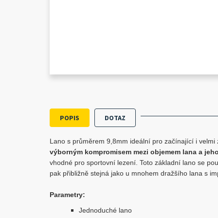
POPIS
DOTAZ
Lano s průměrem 9,8mm ideální pro začínající i velmi 
výborným kompromisem mezi objemem lana a jeho
vhodné pro sportovní lezení. Toto základní lano se použ
pak přibližně stejná jako u mnohem dražšího lana s im
Parametry:
Jednoduché lano