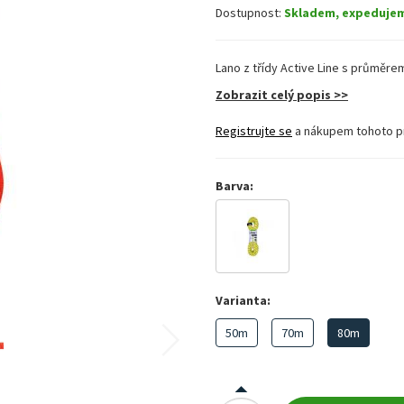
Dostupnost:
Skladem, expedujem
Lano z třídy Active Line s průměrem
Zobrazit celý popis >>
Registrujte se
a nákupem tohoto p
Barva:
Varianta:
50m
70m
80m