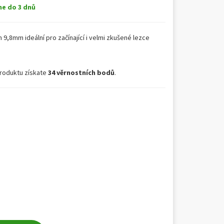
e do 3 dnů
 9,8mm ideální pro začínající i velmi zkušené lezce
roduktu získate
34 věrnostních bodů
.