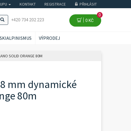
KUPU
KONTAKT
REGISTRACE
PŘIHLÁSIT
0
+420 734 202 223
0 KČ
SKIALPINISMUS
VÝPRODEJ
LANO SOLID ORANGE 80M
9,8 mm dynamické
ange 80m