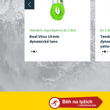
prev
Skladem, expedujeme do 3 dnů
Do 5 d
Beal Virus 10 mm
Tend
dynamické lano
dynam
yell