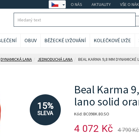
O NÁS
AKTUALITY
VŠE O NÁ
LEČENÍ
OBUV
BĚŽECKÉ LYŽOVÁNÍ
KOLEČKOVÉ LYŽE
DYNAMICKÁ LANA
JEDNODUCHÁ LANA
BEAL KARMA 9,8 MM DYNAMICKÉ 
Beal Karma 
lano solid or
15%
SLEVA
Kód: BC098K.80.SO
4 072 Kč
4 790 Kč