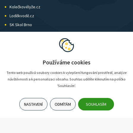
Kolečkovélyže.cz
Loděkvodě.cz
SK Skol Brno
Biatlon Brno
Wild Runners
Používáme cookies
Tento web používá soubory cookies k vylepšení fungování prostředí, analýze
návštěvnosti a k personalizaci obsahu. Souhlas udělíte kliknutím na políčko
'Souhlasím'.
NASTAVENÍ
ODMÍTÁM
SOUHLASÍM
© SunShop | www.sunshop.cz