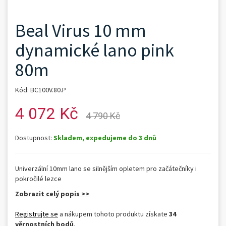
Beal Virus 10 mm
dynamické lano pink
80m
Kód: BC100V.80.P
4 072 Kč
4 790 Kč
Dostupnost:
Skladem, expedujeme do 3 dnů
Univerzální 10mm lano se silnějším opletem pro začátečníky i
pokročilé lezce
Zobrazit celý popis >>
Registrujte se
a nákupem tohoto produktu získate
34
věrnostních bodů
.