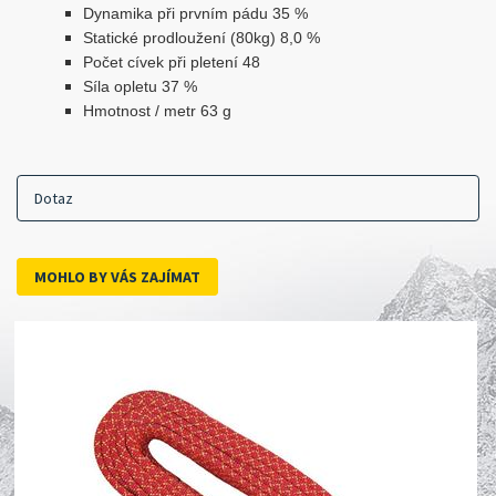
Dynamika při prvním pádu 35 %
Statické prodloužení (80kg) 8,0 %
Počet cívek při pletení 48
Síla opletu 37 %
Hmotnost / metr 63 g
Dotaz
MOHLO BY VÁS ZAJÍMAT