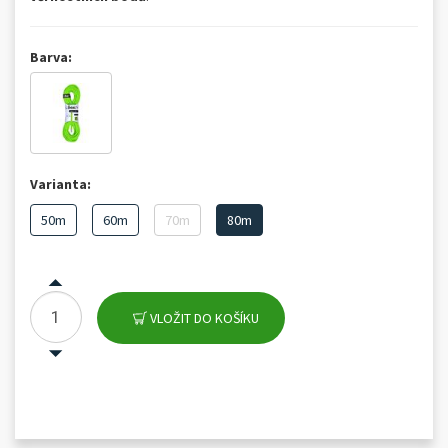
Barva:
Varianta:
50m
60m
70m
80m
VLOŽIT DO KOŠÍKU