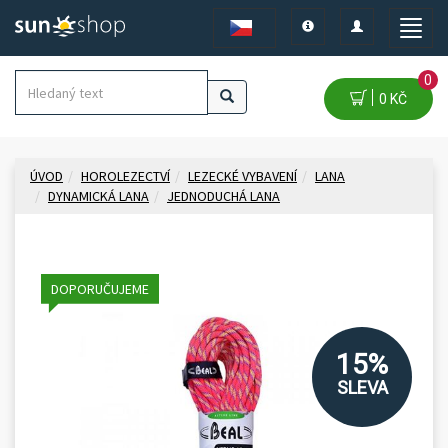
Toggle
Toggle
Toggle
navigation
navigation
naviga
0
0 KČ
ÚVOD
HOROLEZECTVÍ
LEZECKÉ VYBAVENÍ
LANA
DYNAMICKÁ LANA
JEDNODUCHÁ LANA
DOPORUČUJEME
15%
SLEVA