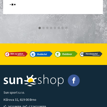
Sun sport s.r.o.
Kšírova 32, 619 00 Brno
IČ: 26219689, DIČ: CZ26219689