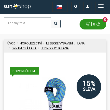
Toggle
Toggle
Toggle
navigation
navigation
naviga
0
0 KČ
ÚVOD
HOROLEZECTVÍ
LEZECKÉ VYBAVENÍ
LANA
DYNAMICKÁ LANA
JEDNODUCHÁ LANA
DOPORUČUJEME
15%
SLEVA