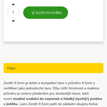
VLOŽIT DO KOŠÍKU
Popis
Zenith 9,5mm je lehké a kompaktní lano o průměru 9,5mm s
certifikací jako jednoduché lano. Díky nižší hmotnosti a malému
průměru je určeno především pro zkušenější lezce, kteří
ocení
snadné cvakání do expresek a hladký (rychlý!) prokluz
v jistítku
. Lano Zenith 9,5mm patří do základní skupiny Active