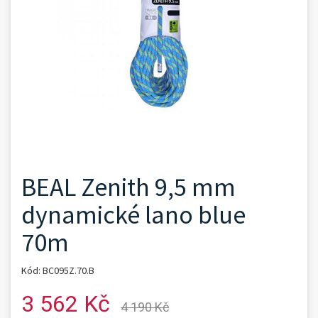
BEAL Zenith 9,5 mm
dynamické lano blue
70m
Kód: BC095Z.70.B
3 562 Kč
4 190 Kč