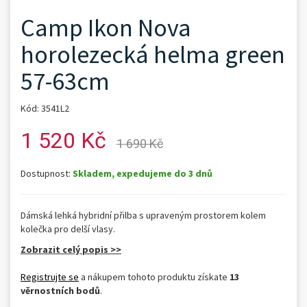
Camp Ikon Nova
horolezecká helma green
57-63cm
Kód: 3541L2
1 520 Kč
1 690 Kč
Dostupnost:
Skladem, expedujeme do 3 dnů
Dámská lehká hybridní přilba s upraveným prostorem kolem
kolečka pro delší vlasy.
Zobrazit celý popis >>
Registrujte se
a nákupem tohoto produktu získate
13
věrnostních bodů
.