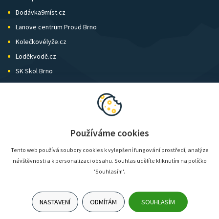
Dodávka9míst.cz
Lanove centrum Proud Brno
Kolečkovélyže.cz
Loděkvodě.cz
SK Skol Brno
Biatlon Brno
Wild Runners
Používáme cookies
Tento web používá soubory cookies k vylepšení fungování prostředí, analýze
návštěvnosti a k personalizaci obsahu. Souhlas udělíte kliknutím na políčko
'Souhlasím'.
NASTAVENÍ
ODMÍTÁM
SOUHLASÍM
© SunShop | www.sunshop.cz