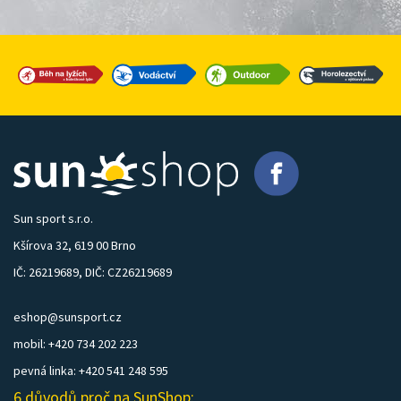
Sun sport s.r.o.
Kšírova 32, 619 00 Brno
IČ: 26219689, DIČ: CZ26219689
eshop@sunsport.cz
mobil: +420 734 202 223
pevná linka: +420 541 248 595
6 důvodů proč na SunShop: