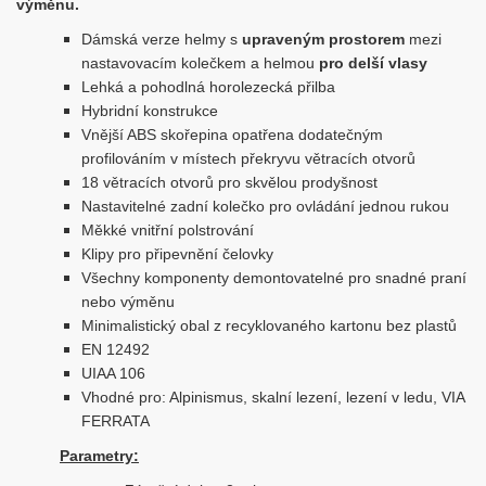
výměnu.
Dámská verze helmy s
upraveným prostorem
mezi
nastavovacím kolečkem a helmou
pro delší vlasy
Lehká a pohodlná horolezecká přilba
Hybridní konstrukce
Vnější ABS skořepina opatřena dodatečným
profilováním v místech překryvu větracích otvorů
18 větracích otvorů pro skvělou prodyšnost
Nastavitelné zadní kolečko pro ovládání jednou rukou
Měkké vnitřní polstrování
Klipy pro připevnění čelovky
Všechny komponenty demontovatelné pro snadné praní
nebo výměnu
Minimalistický obal z recyklovaného kartonu bez plastů
EN 12492
UIAA 106
Vhodné pro: Alpinismus, skalní lezení, lezení v ledu, VIA
FERRATA
Parametry: