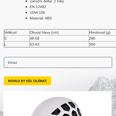
Záruční doba: 2 roky
EN 12492
UIAA 106
Materiál: ABS
Velikost
Obvod hlavy (cm)
Hmotnost (g)
S
48-58
280
L
53-63
300
Dotaz
MOHLO BY VÁS ZAJÍMAT