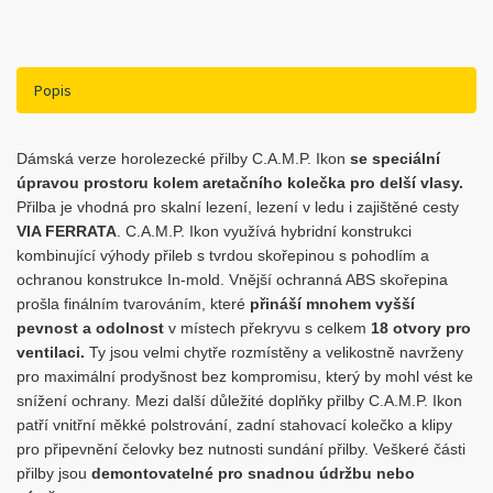
Popis
Dámská verze horolezecké přilby C.A.M.P. Ikon
se speciální
úpravou prostoru kolem aretačního kolečka pro delší vlasy.
Přilba je vhodná pro skalní lezení, lezení v ledu i zajištěné cesty
VIA FERRATA
. C.A.M.P. Ikon využívá hybridní konstrukci
kombinující výhody přileb s tvrdou skořepinou s pohodlím a
ochranou konstrukce In-mold. Vnější ochranná ABS skořepina
prošla finálním tvarováním, které
přináší mnohem vyšší
pevnost a odolnost
v místech překryvu s celkem
18 otvory pro
ventilaci.
Ty jsou velmi chytře rozmístěny a velikostně navrženy
pro maximální prodyšnost bez kompromisu, který by mohl vést ke
snížení ochrany. Mezi další důležité doplňky přilby C.A.M.P. Ikon
patří vnitřní měkké polstrování, zadní stahovací kolečko a klipy
pro připevnění čelovky bez nutnosti sundání přilby. Veškeré části
přilby jsou
demontovatelné pro snadnou údržbu nebo