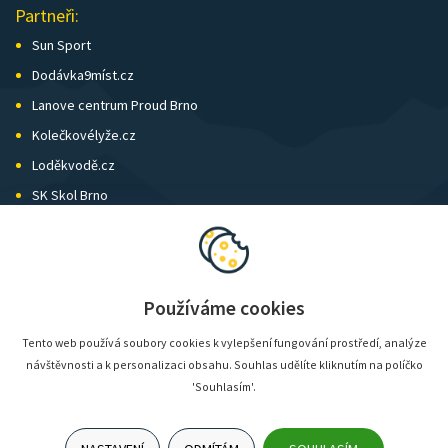
Partneři:
Sun Sport
Dodávka9míst.cz
Lanove centrum Proud Brno
Kolečkovélyže.cz
Loděkvodě.cz
SK Skol Brno
Biatlon Brno
Wild Runners
Používáme cookies
Tento web používá soubory cookies k vylepšení fungování prostředí, analýze
návštěvnosti a k personalizaci obsahu. Souhlas udělíte kliknutím na políčko
'Souhlasím'.