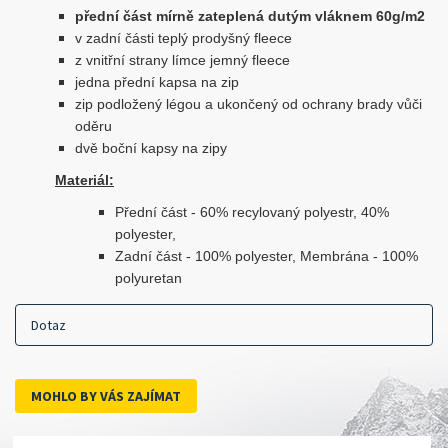
přední část mírně zateplená dutým vláknem 60g/m2
v zadní části teplý prodyšný fleece
z vnitřní strany límce jemný fleece
jedna přední kapsa na zip
zip podložený légou a ukončený od ochrany brady vůči
oděru
dvě boční kapsy na zipy
Materiál:
Přední část - 60% recylovaný polyestr, 40%
polyester,
Zadní část - 100% polyester, Membrána - 100%
polyuretan
Dotaz
MOHLO BY VÁS ZAJÍMAT