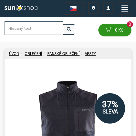
Toggle
Toggle
Toggle
navigation
navigation
naviga
0
0 KČ
ÚVOD
OBLEČENÍ
PÁNSKÉ OBLEČENÍ
VESTY
37%
SLEVA