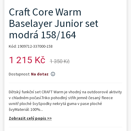
Craft Core Warm
Baselayer Junior set
modrá 158/164
Kód: 1909712-337000-158
1 215 Kč
1 350 Kč
Dostupnost:
Na dotaz
Dětský funkční set CRAFT Warm je vhodný na outdoorové aktivity
v chladném počasí.Triko pohodlný střih jemně česaný fleece
uvnitř ploché švySpodky nekrytá guma v pase ploché
švyMateriál: 100%...
Zobrazit celý popis >>