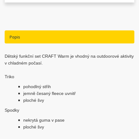
Popis
Dětský funkční set CRAFT Warm je vhodný na outdoorové aktivity
v chladném počasí.
Triko
pohodlný střih
jemně česaný fleece uvnitř
ploché švy
Spodky
nekrytá guma v pase
ploché švy