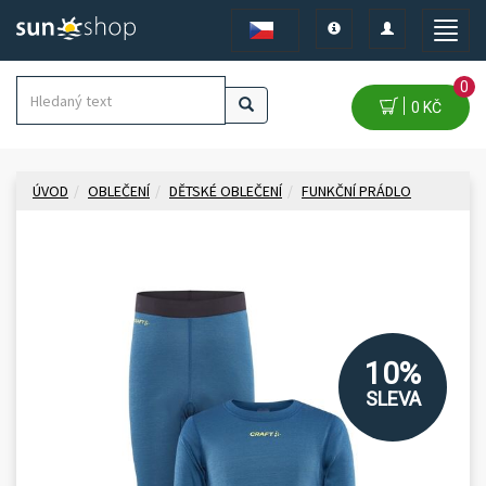
Toggle
Toggle
Toggle
navigation
navigation
naviga
0
0 KČ
ÚVOD
OBLEČENÍ
DĚTSKÉ OBLEČENÍ
FUNKČNÍ PRÁDLO
10%
SLEVA