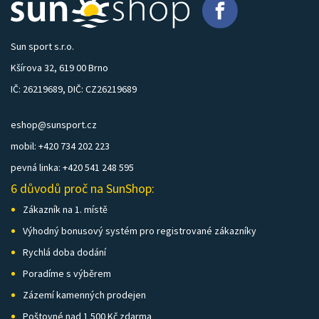
Sun sport s.r.o.
Kšírova 32, 619 00 Brno
IČ: 26219689, DIČ: CZ26219689
eshop@sunsport.cz
mobil: +420 734 202 223
pevná linka: +420 541 248 595
6 důvodů proč na SunShop:
Zákazník na 1. místě
Výhodný bonusový systém pro registrované zákazníky
Rychlá doba dodání
Poradíme s výběrem
Zázemí kamenných prodejen
Poštovné nad 1 500 Kč zdarma