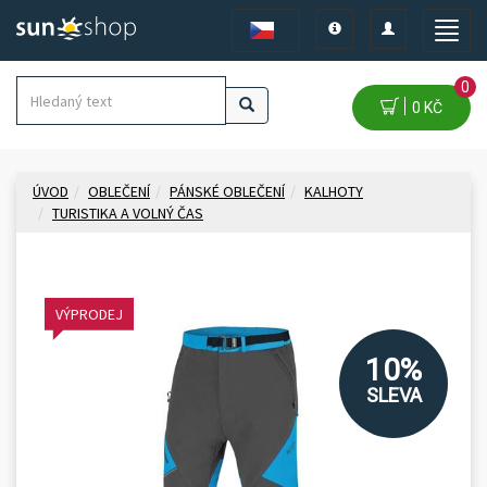
Toggle
Toggle
Toggle
navigation
navigation
naviga
0
0 KČ
ÚVOD
OBLEČENÍ
PÁNSKÉ OBLEČENÍ
KALHOTY
TURISTIKA A VOLNÝ ČAS
VÝPRODEJ
10%
SLEVA