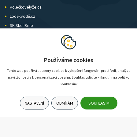
Kolečkovélyže.cz
Loděkvodě.cz
SK Skol Brno
Biatlon Brno
Wild Runners
Používáme cookies
Tento web používá soubory cookies k vylepšení fungování prostředí, analýze
návštěvnosti a k personalizaci obsahu. Souhlas udělíte kliknutím na políčko
'Souhlasím'.
NASTAVENÍ
ODMÍTÁM
SOUHLASÍM
© SunShop | www.sunshop.cz