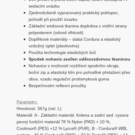
sedacím uvázku
Zjednodušeně vypracovaný praktický poklopec,
pohodlí při použití úvazku
Základní směsová tkanina doplněna z vnitřní strany
polyesterem (odvod vlhkosti)
Doplňkové materiály – slabá Cordura a elastický
vzdušný úplet (plavkovina)
Použita technologie elastických švů
Spodek nohavic zesílen oděruvzdornou tkaninou
Nohavice s možností rozšíření spodního okraje,
boční zip a elastický klín pro pohodlné přetažení přes
obuv, vzadu regulační protismyková guma
Bezpečnostní reflexní proužky
Parametry:
Hmotnost: 367g (vel. L)
Materiál: A - Základní materiál, Kolena a zadní sed: vysoce
pevný funkční materiál 78 % Nylon (PAD) + 10 %,
Coolmax® (PES) +12 % Lycra® (PUR), B - Cordura® WBL