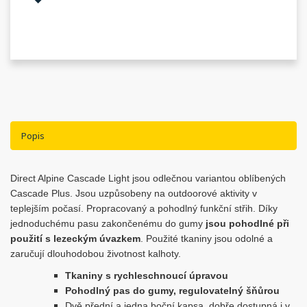
Popis
Direct Alpine Cascade Light jsou odlečnou variantou oblíbených
Cascade Plus. Jsou uzpůsobeny na outdoorové aktivity v
teplejším počasí. Propracovaný a pohodlný funkční střih. Díky
jednoduchému pasu zakončenému do gumy
jsou pohodlné při
použití s lezeckým úvazkem
. Použité tkaniny jsou odolné a
zaručují dlouhodobou životnost kalhoty.
Tkaniny s rychleschnoucí úpravou
Pohodlný pas do gumy, regulovatelný šňůrou
Dvě přední a jedna boční kapsa, dobře dostupná i v