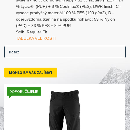
system - 46 % Cordura® (PAD) + 32 % Tactel® (PES) + 14
% Lycra®, (PUR) + 8 % Coolmax® (PES), DWR finish, C -
vysoce prodyšný materiál 100 % PES (190 g/m2), D -
oděruvzdorná tkanina na spodku nohavic: 59 % Nylon
(PAD) + 33 % PES + 8 % PUR
Střih: Regular Fit
TABULKA VELIKOSTÍ
Dotaz
MOHLO BY VÁS ZAJÍMAT
DOPORUČUJEME