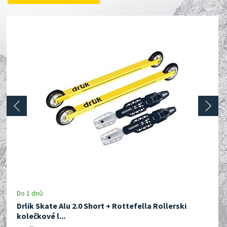
prev
next
Do 1 dnů
Drlik Skate Alu 2.0 Short + Rottefella Rollerski
kolečkové l...