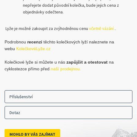
nepřejete dodat původní kolečka, bude jejich cena z
objednávky odečtena.
Lyže je možné zakoupit za zvýhodněnou cenu
včetně vázání
.
Podrobnou
recenzi
těchto kolečkových lyží naleznete na
webu
KolečkovéLyže.cz
Kolečkové lyže si můžete u nás
zapůjčit a otestovat
na
cyklostezce přímo před
naší prodejnou.
Příslušenství
Dotaz
MOHLO BY VÁS ZAJÍMAT