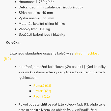
Hmotnost: 1 730 g/pár
Délka: 620 mm (vzdálenost šroub-šroub)
Šířka nosníku: 40 mm
Výška nosníku: 25 mm
Materiál: kvalitní slitina hliníku
Váhový limit: 120 kg
Součástí balení jsou i blatníky
Kolečka:
Lyže jsou standartně osazeny kolečky se
střední rychlostí
(č.2)
na přání je možné kolečkové lyže osadit i jinými kolečky
- velmi kvalitními kolečky řady RS a to ve třech různých
rychlostech..:
Pomalá (č.3)
Střední (č.2)
Rychlá (č.1)
Pokud budete chtít osadit lyže kolečky řady RS, přidejte je
prosím spolu s lyžemi do objednávky. V případě, že si