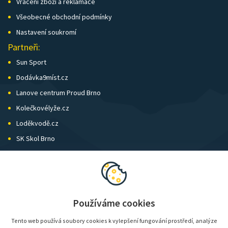
Vrácení zboží a reklamace
Všeobecné obchodní podmínky
Nastavení soukromí
Partneři:
Sun Sport
Dodávka9míst.cz
Lanove centrum Proud Brno
Kolečkovélyže.cz
Loděkvodě.cz
SK Skol Brno
Biatlon Brno
Wild Runners
Používáme cookies
Tento web používá soubory cookies k vylepšení fungování prostředí, analýze