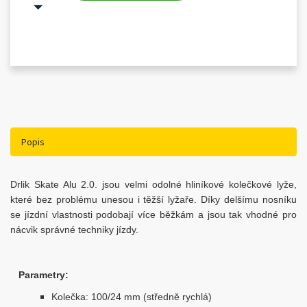
Popis
Drlik Skate Alu 2.0. jsou velmi odolné hliníkové kolečkové lyže,
které bez problému unesou i těžší lyžaře. Díky delšímu nosníku
se jízdní vlastnosti podobají více běžkám a jsou tak vhodné pro
nácvik správné techniky jízdy.
Parametry:
Kolečka: 100/24 mm (středně rychlá)