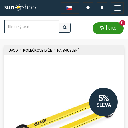
Toggle
Toggle
Toggle
navigation
navigation
naviga
0
0 KČ
ÚVOD
KOLEČKOVÉ LYŽE
NA BRUSLENÍ
5%
SLEVA