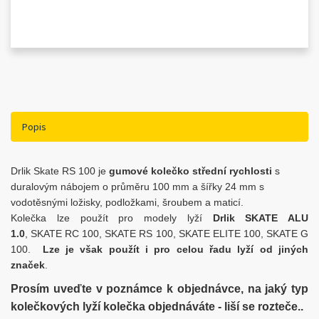
Popis
Drlik Skate RS 100 je
gumové kolečko střední rychlosti
s
duralovým nábojem o průměru 100 mm a šířky 24 mm s
vodotěsnými ložisky, podložkami, šroubem a maticí.
Kolečka lze použít pro modely lyží
Drlik SKATE ALU
1.0
, SKATE RC 100, SKATE RS 100, SKATE ELITE 100, SKATE G
100.
Lze je však použít i pro celou řadu lyží od jiných
značek
.
Prosím uveďte v poznámce k objednávce, na jaký typ
kolečkových lyží kolečka objednáváte - liší se rozteče..