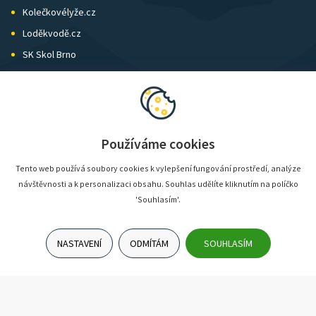
Kolečkovélyže.cz
Loděkvodě.cz
SK Skol Brno
Biatlon Brno
Wild Runners
Používáme cookies
Tento web používá soubory cookies k vylepšení fungování prostředí, analýze
návštěvnosti a k personalizaci obsahu. Souhlas udělíte kliknutím na políčko
'Souhlasím'.
NASTAVENÍ
ODMÍTÁM
SOUHLASÍM
© SunShop | www.sunshop.cz