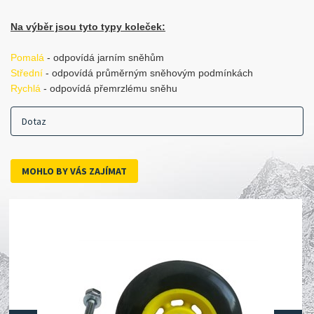
Na výběr jsou tyto typy koleček:
Pomalá
- odpovídá jarním sněhům
Střední
- odpovídá průměrným sněhovým podmínkách
Rychlá
- odpovídá přemrzlému sněhu
Dotaz
MOHLO BY VÁS ZAJÍMAT