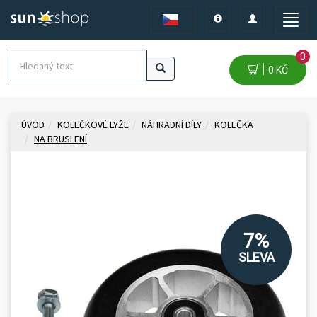
Toggle
Toggle
Toggle
navigation
navigation
naviga
0
0 KČ
ÚVOD
KOLEČKOVÉ LYŽE
NÁHRADNÍ DÍLY
KOLEČKA
NA BRUSLENÍ
7%
SLEVA