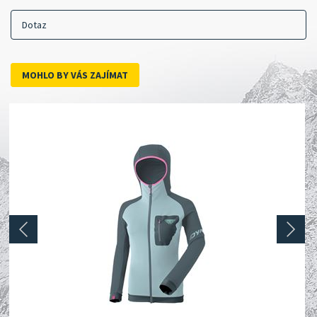
Dotaz
MOHLO BY VÁS ZAJÍMAT
prev
next