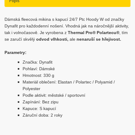
Popis
Dámská fleecová mikina s kapucí 24/7 Ptc Hoody W od značky
Dynafit pro každodenní nošení. Vhodná jak na náročnější aktivity,
tak i volnočasově. Je vyrobena z
Thermal Pro® Polartecu®
, tím
se zaručí skvělý
odvod vlhkosti,
ale
nenaruší se hřejivost.
Parametry:
Značka: Dynafit
Pohlaví: Dámské
Hmotnost: 330 g
Materiál oblečení: Elastan / Polartec / Polyamid /
Polyester
Podle aktivit: městské / sportovní
Zapínání: Bez zipu
Kapuce: S kapucí
Záruční doba: 2 roky