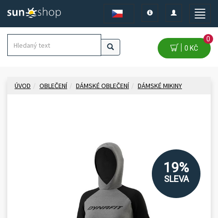
Toggle
Toggle
Toggle
navigation
navigation
naviga
0
0 KČ
ÚVOD
OBLEČENÍ
DÁMSKÉ OBLEČENÍ
DÁMSKÉ MIKINY
19%
SLEVA