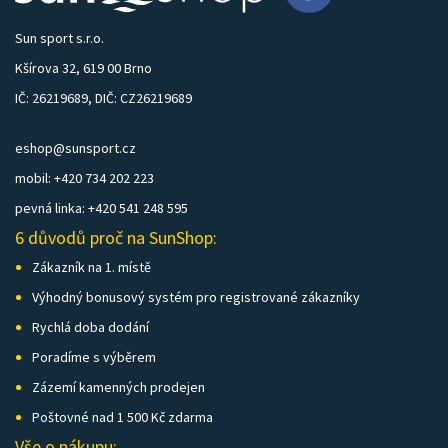
Sun sport s.r.o.
Kšírova 32, 619 00 Brno
IČ: 26219689, DIČ: CZ26219689
eshop@sunsport.cz
mobil: +420 734 202 223
pevná linka: +420 541 248 595
6 důvodů proč na SunShop:
Zákazník na 1. místě
Výhodný bonusový systém pro registrované zákazníky
Rychlá doba dodání
Poradíme s výběrem
Zázemí kamenných prodejen
Poštovné nad 1 500 Kč zdarma
Vše o nákupu: