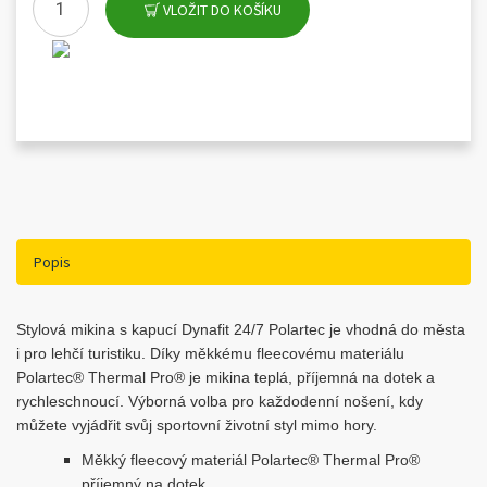
VLOŽIT DO KOŠÍKU
Popis
Stylová mikina s kapucí Dynafit 24/7 Polartec je vhodná do města
i pro lehčí turistiku. Díky měkkému fleecovému materiálu
Polartec® Thermal Pro® je mikina teplá, příjemná na dotek a
rychleschnoucí. Výborná volba pro každodenní nošení, kdy
můžete vyjádřit svůj sportovní životní styl mimo hory.
Měkký fleecový materiál Polartec® Thermal Pro®
příjemný na dotek