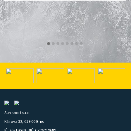
Sun sport s.r.o.
Kšírova 32, 619 00 Brno
IČ: 26219689, DIČ: CZ26219689