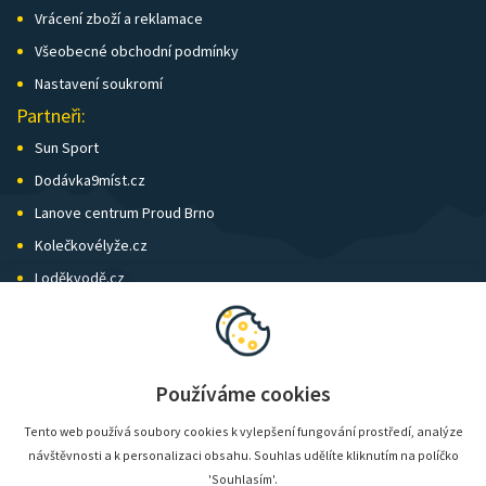
Vrácení zboží a reklamace
Všeobecné obchodní podmínky
Nastavení soukromí
Partneři:
Sun Sport
Dodávka9míst.cz
Lanove centrum Proud Brno
Kolečkovélyže.cz
Loděkvodě.cz
SK Skol Brno
Biatlon Brno
Wild Runners
Používáme cookies
Tento web používá soubory cookies k vylepšení fungování prostředí, analýze
návštěvnosti a k personalizaci obsahu. Souhlas udělíte kliknutím na políčko
'Souhlasím'.