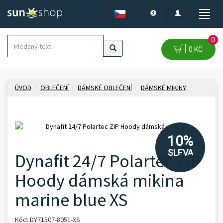
Toggle
Toggle
Toggle
navigation
navigation
naviga
0
0 KČ
ÚVOD
OBLEČENÍ
DÁMSKÉ OBLEČENÍ
DÁMSKÉ MIKINY
10%
SLEVA
Dynafit 24/7 Polartec ZIP
Hoody dámská mikina
marine blue XS
Kód: DY71507-8051-XS