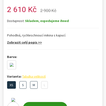
2 610 Kč
2 900 Kč
Dostupnost:
Skladem, expedujeme ihned
Pohodlná, rychleschnoucí mikina s kapucí.
Zobrazit celý popis >>
Barva:
Varianta:
Tabulka velikostí
XS
S
M
L