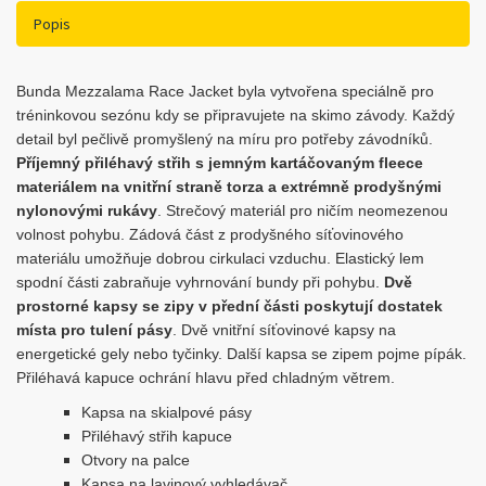
Popis
Bunda Mezzalama Race Jacket byla vytvořena speciálně pro
tréninkovou sezónu kdy se připravujete na skimo závody. Každý
detail byl pečlivě promyšlený na míru pro potřeby závodníků.
Příjemný přiléhavý střih s jemným kartáčovaným fleece
materiálem na vnitřní straně torza a extrémně prodyšnými
nylonovými rukávy
. Strečový materiál pro ničím neomezenou
volnost pohybu. Zádová část z prodyšného síťovinového
materiálu umožňuje dobrou cirkulaci vzduchu. Elastický lem
spodní části zabraňuje vyhrnování bundy při pohybu.
Dvě
prostorné kapsy se zipy v přední části poskytují dostatek
místa pro tulení pásy
. Dvě vnitřní síťovinové kapsy na
energetické gely nebo tyčinky. Další kapsa se zipem pojme pípák.
Přiléhavá kapuce ochrání hlavu před chladným větrem.
Kapsa na skialpové pásy
Přiléhavý střih kapuce
Otvory na palce
Kapsa na lavinový vyhledávač