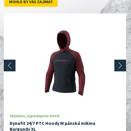
MOHLO BY VÁS ZAJÍMAT
prev
next
Skladem, expedujeme ihned
Dynafit 24/7 PTC Hoody M pánská mikina
Burgundy XL