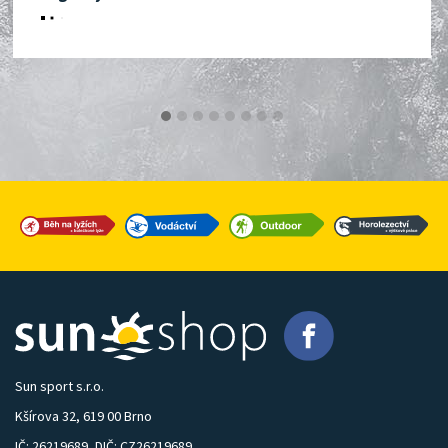
Sun sport s.r.o.
Kšírova 32, 619 00 Brno
IČ: 26219689, DIČ: CZ26219689