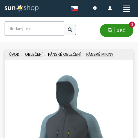
Toggle
Toggle
Toggle
navigation
navigation
naviga
0
0 KČ
ÚVOD
OBLEČENÍ
PÁNSKÉ OBLEČENÍ
PÁNSKÉ MIKINY