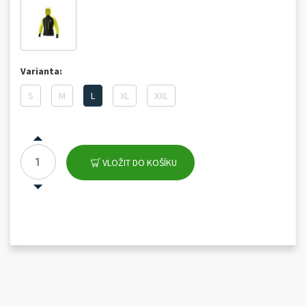
Varianta:
S
M
L
XL
XXL
VLOŽIT DO KOŠÍKU