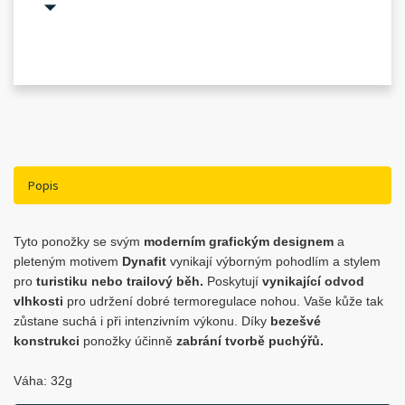
Popis
Tyto ponožky se svým
moderním grafickým designem
a
pleteným motivem
Dynafit
vynikají výborným pohodlím a stylem
pro
turistiku nebo trailový běh.
Poskytují
vynikající odvod
vlhkosti
pro udržení dobré termoregulace nohou. Vaše kůže tak
zůstane suchá i při intenzivním výkonu. Díky
bezešvé
konstrukci
ponožky účinně
zabrání tvorbě puchýřů.
Váha: 32g