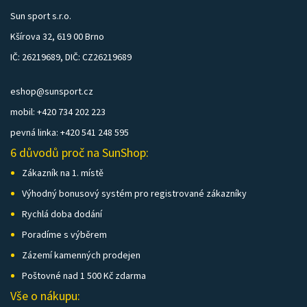
Sun sport s.r.o.
Kšírova 32, 619 00 Brno
IČ: 26219689, DIČ: CZ26219689
eshop@sunsport.cz
mobil: +420 734 202 223
pevná linka: +420 541 248 595
6 důvodů proč na SunShop:
Zákazník na 1. místě
Výhodný bonusový systém pro registrované zákazníky
Rychlá doba dodání
Poradíme s výběrem
Zázemí kamenných prodejen
Poštovné nad 1 500 Kč zdarma
Vše o nákupu: