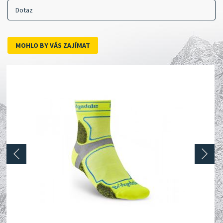
Dotaz
MOHLO BY VÁS ZAJÍMAT
prev
next