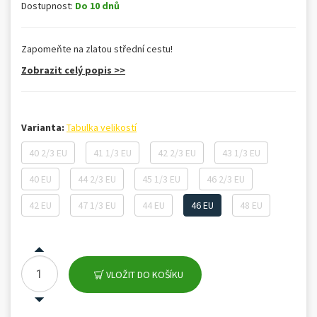
Dostupnost:
Do 10 dnů
Zapomeňte na zlatou střední cestu!
Zobrazit celý popis >>
Varianta:
Tabulka velikostí
40 2/3 EU
41 1/3 EU
42 2/3 EU
43 1/3 EU
40 EU
44 2/3 EU
45 1/3 EU
46 2/3 EU
42 EU
47 1/3 EU
44 EU
46 EU
48 EU
VLOŽIT DO KOŠÍKU