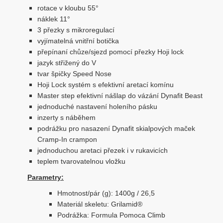
rotace v kloubu 55°
náklek 11°
3 přezky s mikroregulací
vyjímatelná vnitřní botička
přepínaní chůze/sjezd pomocí přezky Hoji lock
jazyk střižený do V
tvar špičky Speed Nose
Hoji Lock systém s efektivní aretací komínu
Master step efektivní nášlap do vázání Dynafit Beast
jednoduché nastavení holeního pásku
inzerty s náběhem
podrážku pro nasazení Dynafit skialpových maček
Cramp-In crampon
jednoduchou aretaci přezek i v rukavicích
teplem tvarovatelnou vložku
Parametry:
Hmotnost/pár (g): 1400g / 26,5
Materiál skeletu: Grilamid®
Podrážka: Formula Pomoca Climb