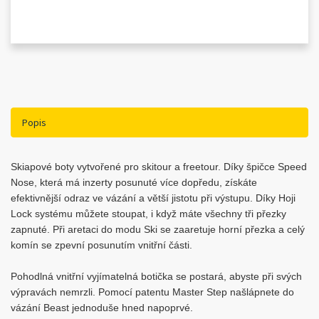
Popis
Skiapové boty vytvořené pro skitour a freetour. Díky špičce Speed
Nose, která má inzerty posunuté více dopředu, získáte
efektivnější odraz ve vázání a větší jistotu při výstupu. Díky Hoji
Lock systému můžete stoupat, i když máte všechny tři přezky
zapnuté. Při aretaci do modu Ski se zaaretuje horní přezka a celý
komín se zpevní posunutím vnitřní části.
Pohodlná vnitřní vyjímatelná botička se postará, abyste při svých
výpravách nemrzli. Pomocí patentu Master Step našlápnete do
vázání Beast jednoduše hned napoprvé.