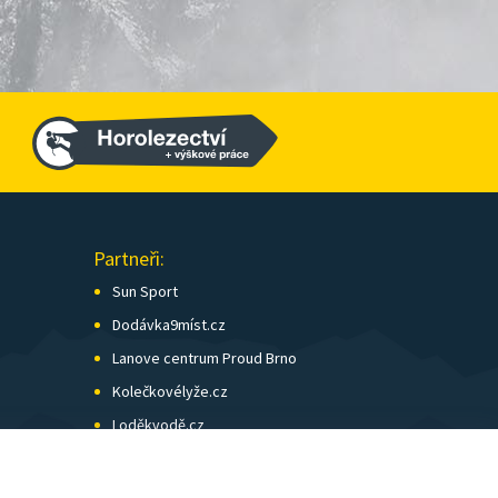
Partneři:
Sun Sport
Dodávka9míst.cz
Lanove centrum Proud Brno
Kolečkovélyže.cz
Loděkvodě.cz
SK Skol Brno
Biatlon Brno