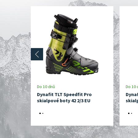
prev
Do 10 dnů
Do 10 
Dynafit TLT Speedfit Pro
Dynaf
skialpové boty 42 2/3 EU
skial