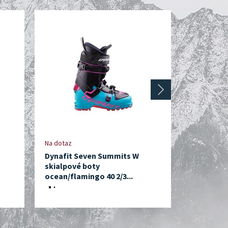
next
Na dotaz
Skladem, e
Dynafit Seven Summits W
Dynafit T
skialpové boty
skialpové
ocean/flamingo 40 2/3...