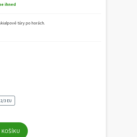
me ihned
kialpové túry po horách.
 2/3 EU
 KOŠÍKU