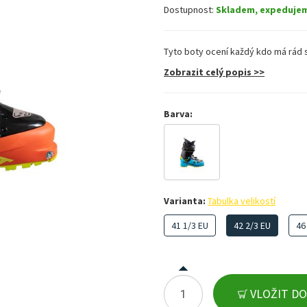
Dostupnost:
Skladem, expeduje
Tyto boty ocení každý kdo má rád s
Zobrazit celý popis >>
Barva:
Varianta:
Tabulka velikostí
41 1/3 EU
42 2/3 EU
46
VLOŽIT DO