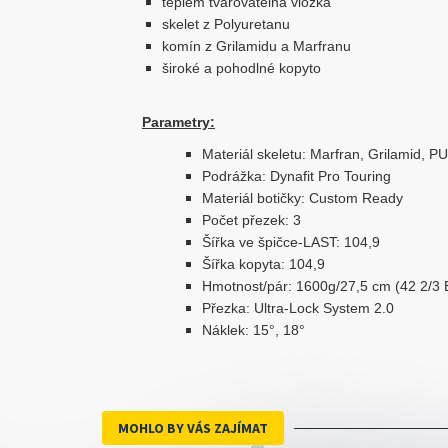
teplem tvarovatelná vložka
skelet z Polyuretanu
komín z Grilamidu a Marfranu
široké a pohodlné kopyto
Parametry:
Materiál skeletu: Marfran, Grilamid, PU
Podrážka: Dynafit Pro Touring
Materiál botičky: Custom Ready
Počet přezek: 3
Šířka ve špičce-LAST: 104,9
Šířka kopyta: 104,9
Hmotnost/pár: 1600g/27,5 cm (42 2/3 
Přezka: Ultra-Lock System 2.0
Náklek: 15°, 18°
MOHLO BY VÁS ZAJÍMAT