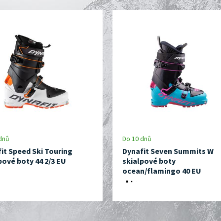
dnů
Do 10 dnů
it Speed Ski Touring
Dynafit Seven Summits W
pové boty 44 2/3 EU
skialpové boty
ocean/flamingo 40 EU