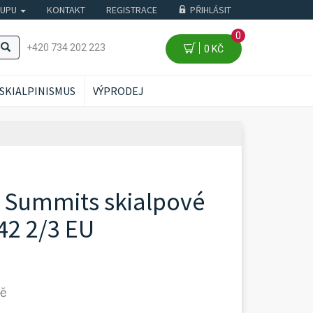
KUPU
KONTAKT
REGISTRACE
PŘIHLÁSIT
0
+420 734 202 223
0 KČ
SKIALPINISMUS
VÝPRODEJ
n Summits skialpové
 42 2/3 EU
Kč