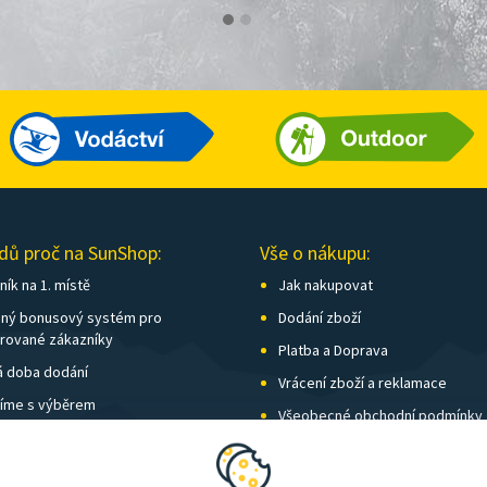
dů proč na SunShop:
Vše o nákupu:
ík na 1. místě
Jak nakupovat
ný bonusový systém pro
Dodání zboží
trované zákazníky
Platba a Doprava
á doba dodání
Vrácení zboží a reklamace
íme s výběrem
Všeobecné obchodní podmínky
í kamenných prodejen
Nastavení soukromí
vné nad 1 500 Kč zdarma