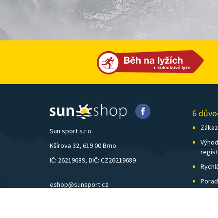
6 důvo
Zákazn
Sun sport s.r.o.
Výhod
Kšírova 32, 619 00 Brno
regis
IČ: 26219689, DIČ: CZ26219689
Rychl
Porad
eshop@sunsport.cz
Zázem
mobil: +420 734 202 223
Pošto
pevná linka: +420 541 248 595