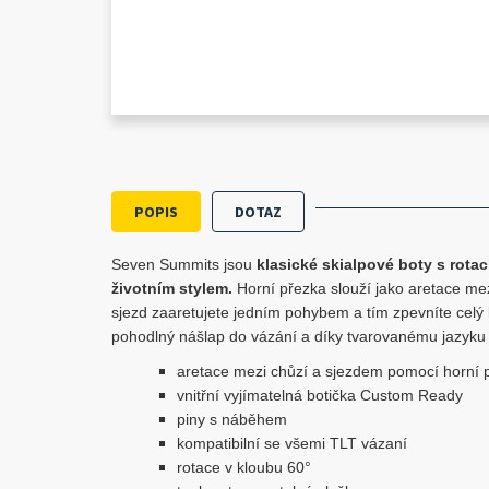
POPIS
DOTAZ
Seven Summits jsou
klasické skialpové boty s rotací
životním stylem.
Horní přezka slouží jako aretace me
sjezd zaaretujete jedním pohybem a tím zpevníte celý 
pohodlný nášlap do vázání a díky tvarovanému jazyku 
aretace mezi chůzí a sjezdem pomocí horní 
vnitřní vyjímatelná botička Custom Ready
piny s náběhem
kompatibilní se všemi TLT vázaní
rotace v kloubu 60°