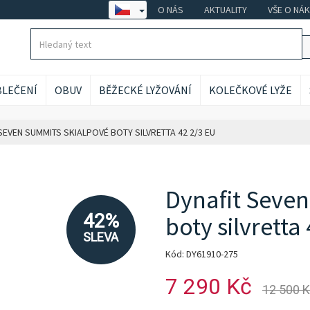
O NÁS
AKTUALITY
VŠE O NÁ
LEČENÍ
OBUV
BĚŽECKÉ LYŽOVÁNÍ
KOLEČKOVÉ LYŽE
SEVEN SUMMITS SKIALPOVÉ BOTY SILVRETTA 42 2/3 EU
Dynafit Seve
42%
boty silvretta
SLEVA
Kód: DY61910-275
7 290 Kč
12 500 