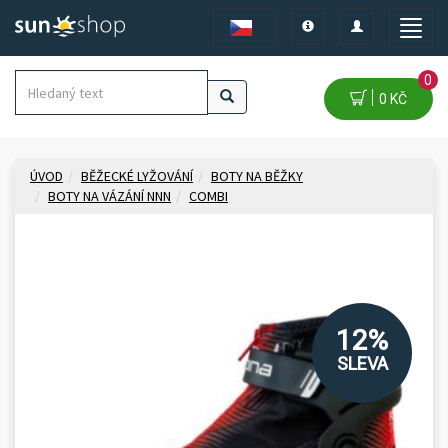
Toggle
Toggle
Toggle
navigation
navigation
naviga
0
0 KČ
ÚVOD
BĚŽECKÉ LYŽOVÁNÍ
BOTY NA BĚŽKY
BOTY NA VÁZÁNÍ NNN
COMBI
12%
SLEVA