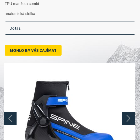
TPU manžeta combi
anatomická stélka
Dotaz
MOHLO BY VÁS ZAJÍMAT
prev
next