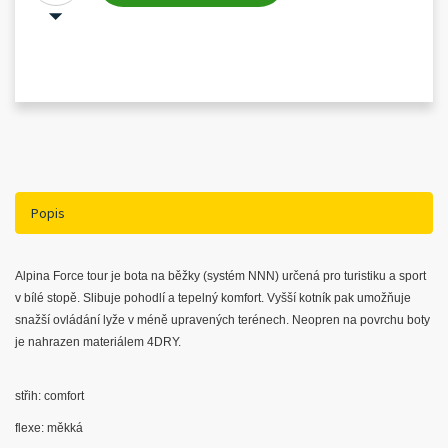
Popis
Alpina Force tour je bota na běžky (systém NNN) určená pro turistiku a sport
v bílé stopě. Slibuje pohodlí a tepelný komfort. Vyšší kotník pak umožňuje
snažší ovládání lyže v méně upravených terénech. Neopren na povrchu boty
je nahrazen materiálem 4DRY.
střih: comfort
flexe: měkká