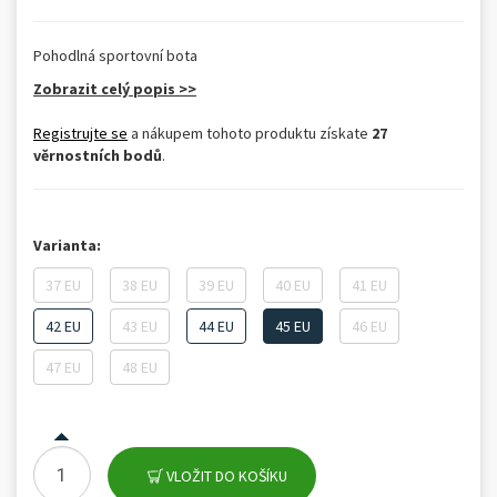
Pohodlná sportovní bota
Zobrazit celý popis >>
Registrujte se
a nákupem tohoto produktu získate
27
věrnostních bodů
.
Varianta:
37 EU
38 EU
39 EU
40 EU
41 EU
42 EU
43 EU
44 EU
45 EU
46 EU
47 EU
48 EU
VLOŽIT DO KOŠÍKU