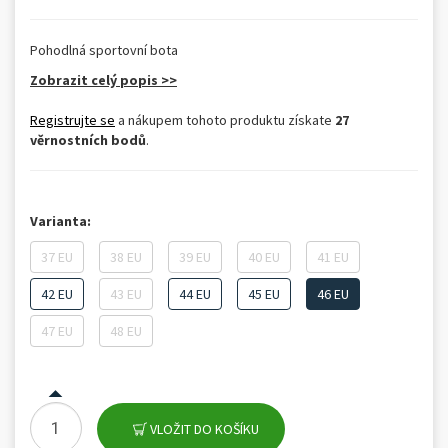
Pohodlná sportovní bota
Zobrazit celý popis >>
Registrujte se
a nákupem tohoto produktu získate
27
věrnostních bodů
.
Varianta:
37 EU
38 EU
39 EU
40 EU
41 EU
42 EU
43 EU
44 EU
45 EU
46 EU
47 EU
48 EU
VLOŽIT DO KOŠÍKU