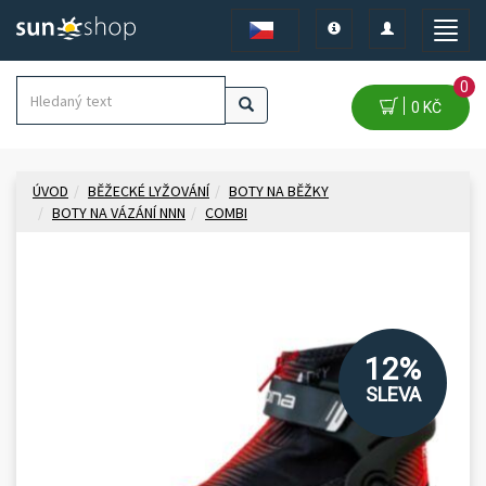
Toggle
Toggle
Toggle
navigation
navigation
naviga
0
0 KČ
ÚVOD
BĚŽECKÉ LYŽOVÁNÍ
BOTY NA BĚŽKY
BOTY NA VÁZÁNÍ NNN
COMBI
12%
SLEVA