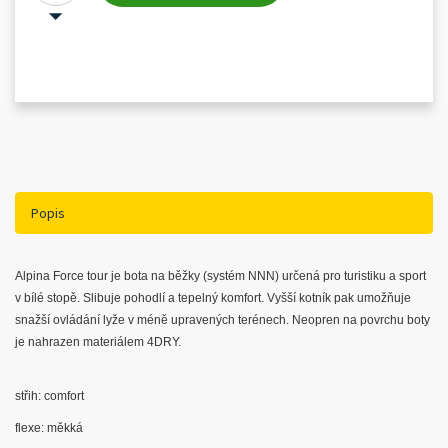
Popis
Alpina Force tour je bota na běžky (systém NNN) určená pro turistiku a sport
v bílé stopě. Slibuje pohodlí a tepelný komfort. Vyšší kotník pak umožňuje
snažší ovládání lyže v méně upravených terénech. Neopren na povrchu boty
je nahrazen materiálem 4DRY.
střih: comfort
flexe: měkká