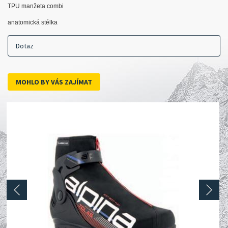
TPU manžeta combi
anatomická stélka
Dotaz
MOHLO BY VÁS ZAJÍMAT
prev
next