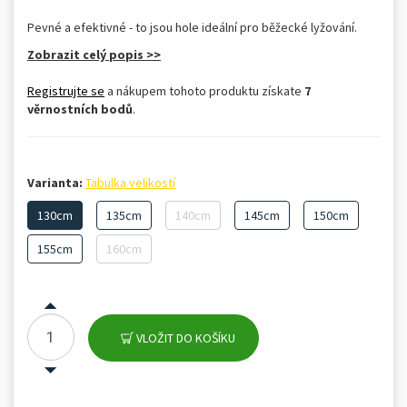
Pevné a efektivné - to jsou hole ideální pro běžecké lyžování.
Zobrazit celý popis >>
Registrujte se
a nákupem tohoto produktu získate
7
věrnostních bodů
.
Varianta:
Tabulka velikostí
130cm
135cm
140cm
145cm
150cm
155cm
160cm
VLOŽIT DO KOŠÍKU