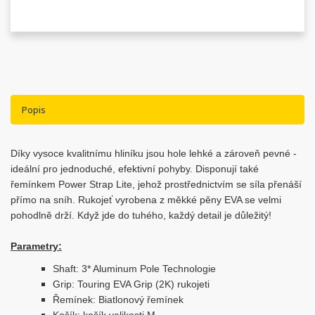
Popis
Díky vysoce kvalitnímu hliníku jsou hole lehké a zároveň pevné -
ideální pro jednoduché, efektivní pohyby. Disponují také
řemínkem Power Strap Lite, jehož prostřednictvím se síla přenáší
přímo na sníh. Rukojeť vyrobena z měkké pěny EVA se velmi
pohodlně drží. Když jde do tuhého, každý detail je důležitý!
Parametry:
Shaft: 3* Aluminum Pole Technologie
Grip: Touring EVA Grip (2K) rukojeti
Řemínek: Biatlonový řemínek