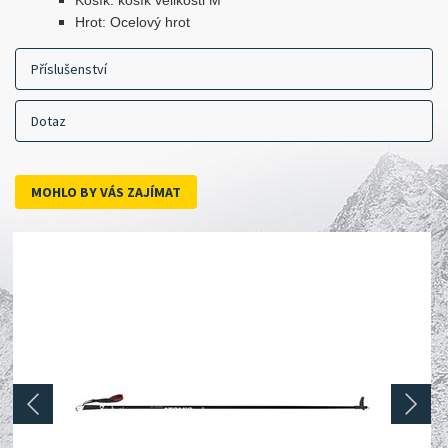
Košík: košík velikosti M
Hrot: Ocelový hrot
Příslušenství
Dotaz
MOHLO BY VÁS ZAJÍMAT
prev
next