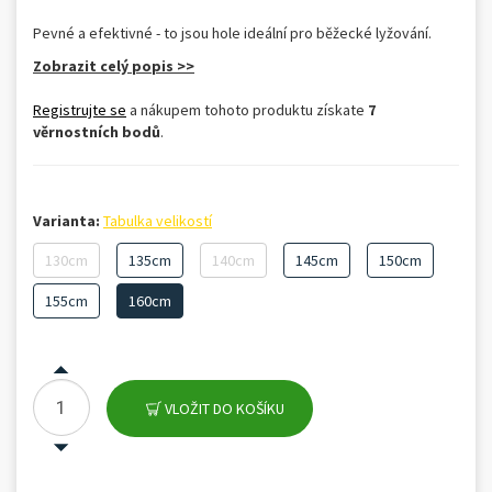
Pevné a efektivné - to jsou hole ideální pro běžecké lyžování.
Zobrazit celý popis >>
Registrujte se
a nákupem tohoto produktu získate
7
věrnostních bodů
.
Varianta:
Tabulka velikostí
130cm
135cm
140cm
145cm
150cm
155cm
160cm
VLOŽIT DO KOŠÍKU