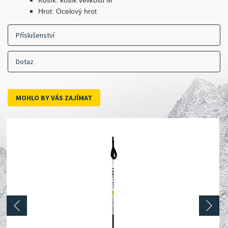
Košík: košík velikosti M
Hrot: Ocelový hrot
Příslušenství
Dotaz
MOHLO BY VÁS ZAJÍMAT
prev
next