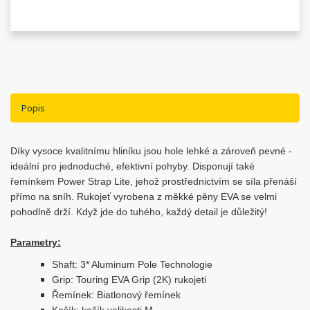
Popis
Díky vysoce kvalitnímu hliníku jsou hole lehké a zároveň pevné -
ideální pro jednoduché, efektivní pohyby. Disponují také
řemínkem Power Strap Lite, jehož prostřednictvím se síla přenáší
přímo na sníh. Rukojeť vyrobena z měkké pěny EVA se velmi
pohodlně drží. Když jde do tuhého, každý detail je důležitý!
Parametry:
Shaft: 3* Aluminum Pole Technologie
Grip: Touring EVA Grip (2K) rukojeti
Řemínek: Biatlonový řemínek